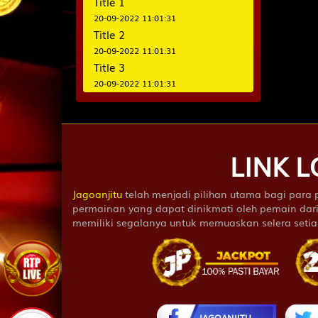
Title 1
20-09-2022 11:01:31
Title 2
20-09-2022 11:01:31
Title 3
20-09-2022 11:01:31
LINK 
Jagoanjitu
telah menjadi pilihan utama bagi para 
permainan yang dapat dinikmati oleh pemain dar
memiliki segalanya untuk memuaskan selera seti
JAGOANJITU