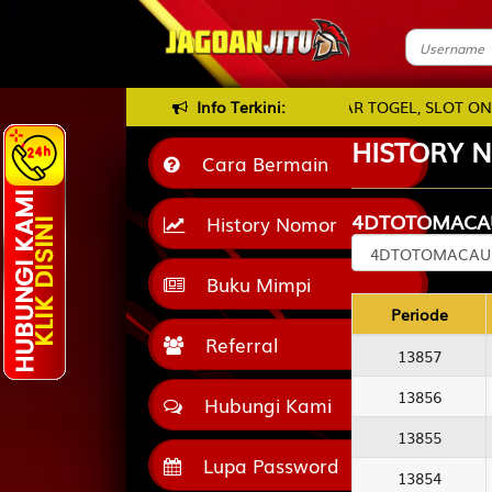
AT DATANG DI JAGOANJITU. SITUS BANDAR TOGEL, SLOT ONLINE
Info Terkini:
HISTORY 
Cara Bermain
4DTOTOMACA
History Nomor
Buku Mimpi
Periode
Referral
13857
13856
Hubungi Kami
13855
Lupa Password
13854