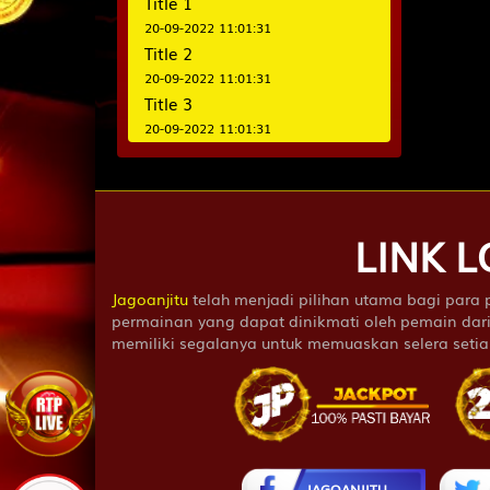
Title 1
20-09-2022 11:01:31
Title 2
20-09-2022 11:01:31
Title 3
20-09-2022 11:01:31
LINK 
Jagoanjitu
telah menjadi pilihan utama bagi para 
permainan yang dapat dinikmati oleh pemain dar
memiliki segalanya untuk memuaskan selera seti
JAGOANJITU