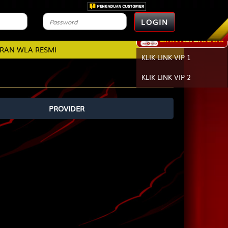
LOGIN
 WLA RESMI
KLIK LINK VIP 1
KLIK LINK VIP 2
PROVIDER