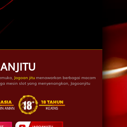
ANJITU
kemuka,
Jagoan jitu
menawarkan berbagai macam
ga mesin slot yang menyenangkan, Jagoanjitu
OT
JAGOANJITU